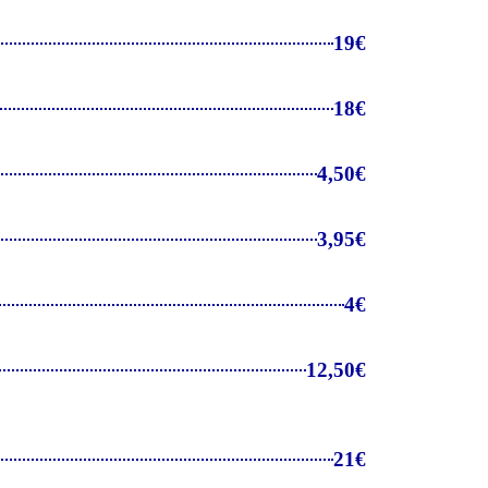
19€
18€
4,50€
3,95€
4€
12,50€
21€