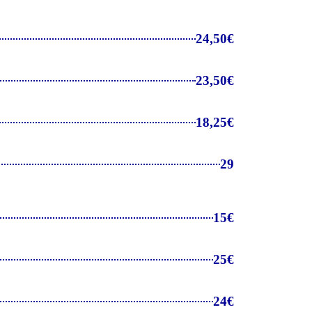
24,50€
23,50€
18,25€
29
15€
25€
24€